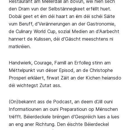
Restaurant am Mëllerdall an dovun, wéi hien sech
den Dram vun der Selbstännegkeet erfëllt huet.
Dobäi geet et ëm déi haart an ëm déi schéi Säite
vum Beruff, d'Verännerungen an der Gastronomie,
de Culinary World Cup, sozial Medien an d'Aarbecht
hannert de Kulissen, déi d'Gäscht meeschtens ni
matkréien.
Handwierk, Courage, Famill an Erfolleg stinn am
Mëttelpunkt vun dëser Episod, an de Christophe
Prosperi erkläert, firwat Zäit an der Kichen heiansdo
déi wichtegst Zutat ass.
(On)bekannt ass de Podcast, an deem d'Jill ouni
Informatiounen an ouni Preparatioun op Mënschen
trëfft. Béierdeckele bréngen d'Gespréich lues a lues
an eng aner Richtung. Den éischte Béierdeckel