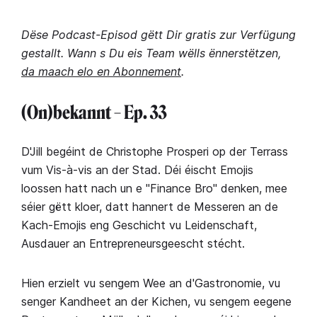
Dëse Podcast-Episod gëtt Dir gratis zur Verfügung
gestallt. Wann s Du eis Team wëlls ënnerstëtzen,
da maach elo en Abonnement
.
(On)bekannt – Ep. 33
D'Jill begéint de Christophe Prosperi op der Terrass
vum Vis-à-vis an der Stad. Déi éischt Emojis
loossen hatt nach un e "Finance Bro" denken, mee
séier gëtt kloer, datt hannert de Messeren an de
Kach-Emojis eng Geschicht vu Leidenschaft,
Ausdauer an Entrepreneursgeescht stécht.
Hien erzielt vu sengem Wee an d'Gastronomie, vu
senger Kandheet an der Kichen, vu sengem eegene