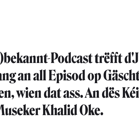
bekannt-Podcast trëfft d'Ji
ng an all Episod op Gäscht
en, wien dat ass. An dës Kéi
Museker Khalid Oke.