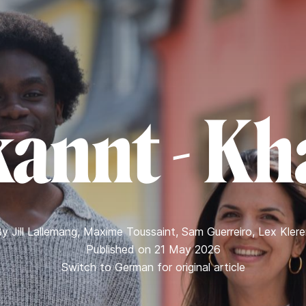
annt - Kh
By
Jill Lallemang
,
Maxime Toussaint
,
Sam Guerreiro
,
Lex Kler
Published on 21 May 2026
Switch to German for original article