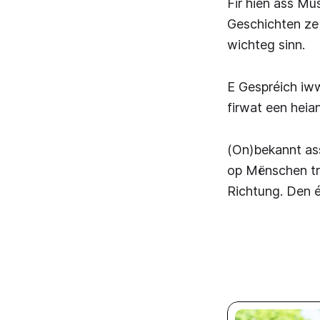
Fir hien ass Mu
Geschichten ze
wichteg sinn.
E Gespréich iww
firwat een heia
(On)bekannt ass
op Mënschen trë
Richtung. Den é