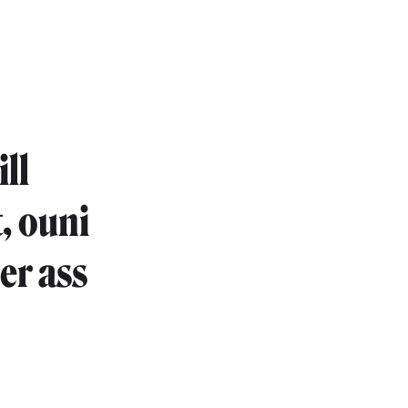
ll
, ouni
er ass