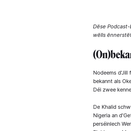
Dëse Podcast-E
wëlls ënnerstë
(On)bekan
Nodeems d'Jill f
bekannt als Ok
Déi zwee kenne
De Khalid schw
Nigeria an d'G
perséinlech Wen