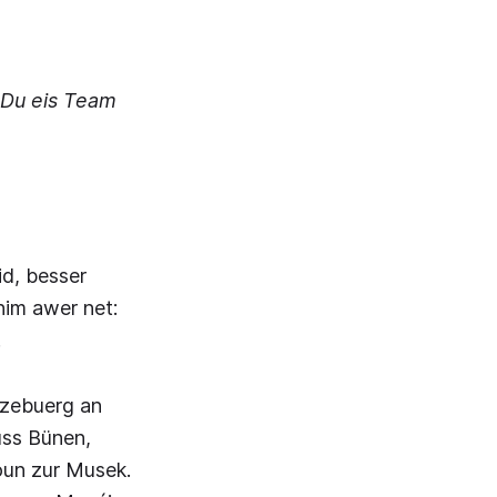
 Du eis Team
id, besser
im awer net:
.
tzebuerg an
uss Bünen,
oun zur Musek.