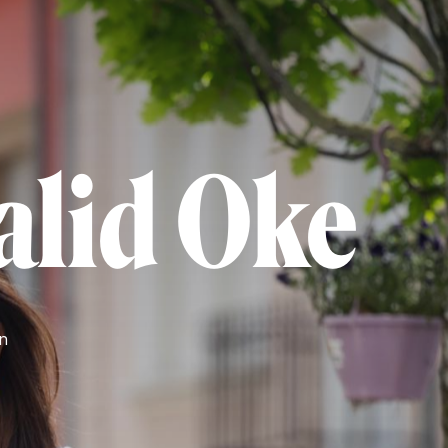
alid Oke
en