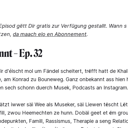
pisod gëtt Dir gratis zur Verfügung gestallt. Wann s
tzen,
da maach elo en Abonnement
.
nt – Ep. 32
ir d'éischt mol um Fändel scheitert, trëfft hatt de Khal
e, am Konrad zu Bouneweg. Ganz onbekannt ass hien h
n sech schonn duerch Musek, Podcasts an Instagram
ätzt iwwer säi Wee als Museker, säi Liewen tëscht Lë
efill, zwou Heemechten ze hunn. Dobäi geet et ëm gro
depunkten, Famill, Rassismus, Therapie a seng Relati