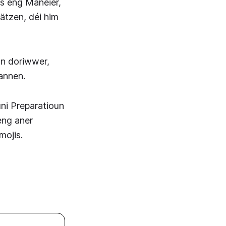
ss eng Manéier,
ätzen, déi him
an doriwwer,
annen.
ni Preparatioun
eng aner
mojis.