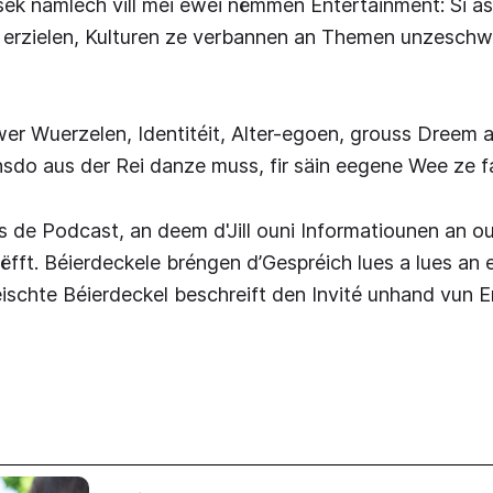
sek nämlech vill méi ewéi nëmmen Entertainment: Si a
 erzielen, Kulturen ze verbannen an Themen unzeschw
er Wuerzelen, Identitéit, Alter-egoen, grouss Dreem 
nsdo aus der Rei danze muss, fir säin eegene Wee ze f
 de Podcast, an deem d'Jill ouni Informatiounen an ou
fft. Béierdeckele bréngen d’Gespréich lues a lues an 
ischte Béierdeckel beschreift den Invité unhand vun E