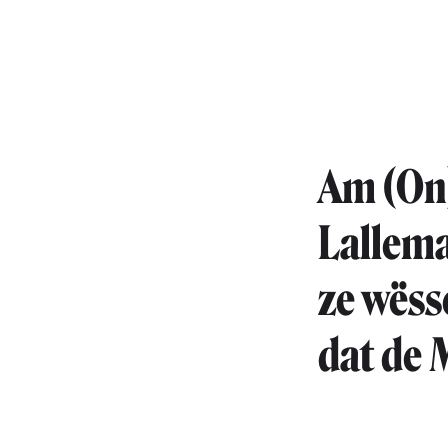
Am (On)
Lallema
ze wëss
dat de 