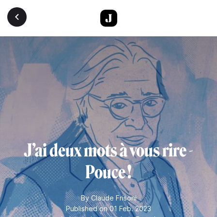
Skip to main content
J’ai deux mots à vous rire -
Pouce !
By
Claude Frisoni
Published on 01 Feb. 2023