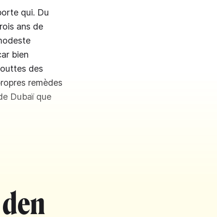
porte qui. Du
rois ans de
 modeste
car bien
gouttes des
 propres remèdes
 de Dubaï que
 den