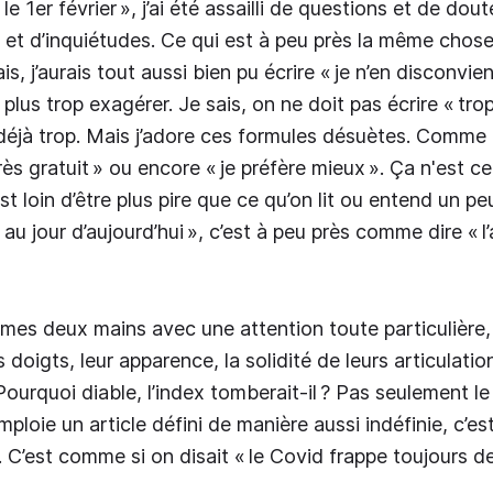
le 1er février », j’ai été assailli de questions et de dout
s et d’inquiétudes. Ce qui est à peu près la même chose
is, j’aurais tout aussi bien pu écrire « je n’en disconvien
plus trop exagérer. Je sais, on ne doit pas écrire « tro
déjà trop. Mais j’adore ces formules désuètes. Comme « 
très gratuit » ou encore « je préfère mieux ». Ça n'est c
st loin d’être plus pire que ce qu’on lit ou entend un p
 au jour d’aujourd’hui », c’est à peu près comme dire « l’
mes deux mains avec une attention toute particulière, j’
 doigts, leur apparence, la solidité de leurs articulatio
 Pourquoi diable, l’index tomberait-il ? Pas seulement le
loie un article défini de manière aussi indéfinie, c’est
C’est comme si on disait « le Covid frappe toujours de