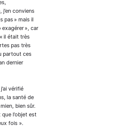
es,
, j’en conviens
s pas » mais il
p exagérer », car
il était très
ertes pas très
eu partout ces
an dernier
ai vérifié
ns, la santé de
 mien, bien sûr.
 que l’objet est
ux fois ».