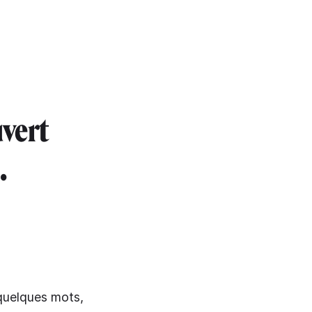
vert
.
s quelques mots,