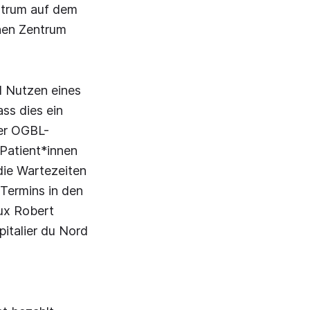
entrum auf dem
chen Zentrum
d Nutzen eines
ss dies ein
der OGBL-
 Patient*innen
die Wartezeiten
Termins in den
ux Robert
italier du Nord
m