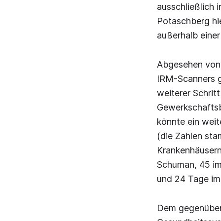
ausschließlich 
Potaschberg hie
außerhalb einer 
Abgesehen von d
IRM-Scanners ge
weiterer Schritt
Gewerkschaftsbu
könnte ein weit
(die Zahlen st
Krankenhäusern
Schuman, 45 im
und 24 Tage im 
Dem gegenüber s