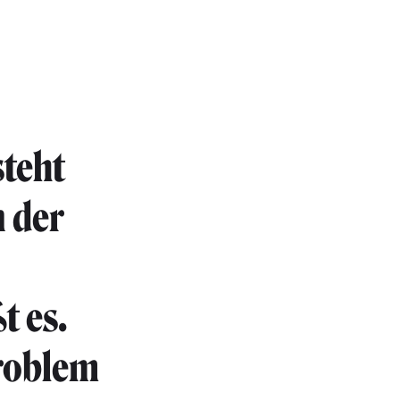
teht
n der
t es.
Problem