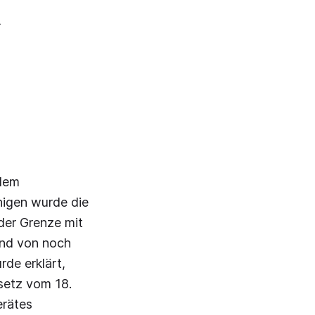
n
 dem
inigen wurde die
 der Grenze mit
 und von noch
rde erklärt,
setz vom 18.
erätes