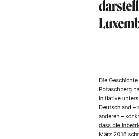
darstel
Luxemb
Die Geschichte
Potaschberg hat
Initiative unte
Deutschland – z
anderen – konkr
dass die Inbetr
März 2018 schre