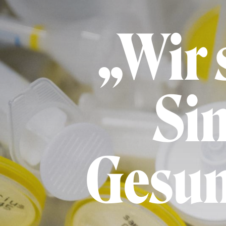
„Wir 
Sin
Gesun