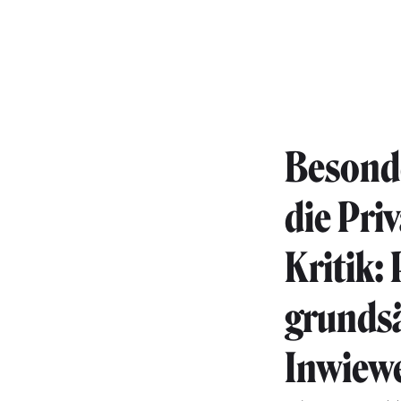
Besond
die Pri
Kritik:
grundsä
Inwiewe