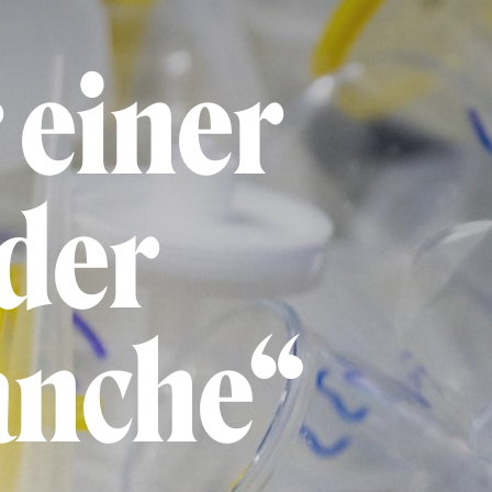
 einer
 der
anche“