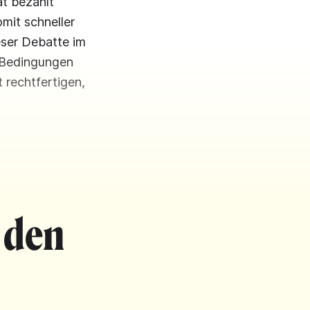
at bezahlt
mit schneller
ieser Debatte im
r Bedingungen
t rechtfertigen,
 den