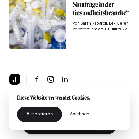
Sinnfrage in der
Gesundheitsbranche“
Von Sarah Raparoli, Lex Kleren
Veröffentlicht am 18. Juli 2022
Über uns
Rechtshinweis
Kontaktiere uns
Diese Website verwendet Cookies.
Akzeptieren
Ablehnen
DE