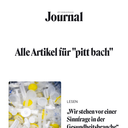
Direkt zum Inhalt
Alle Artikel für "pitt bach"
LESEN
„Wir stehen vor einer
Sinnfrage in der
Gesundheitsbranche“