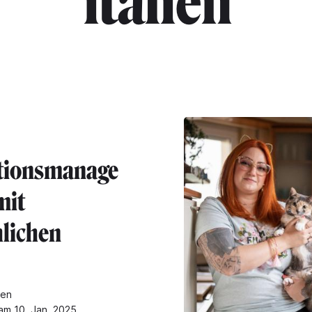
"italien"
tionsmanage
mit
lichen
gen
 am 10. Jan. 2025