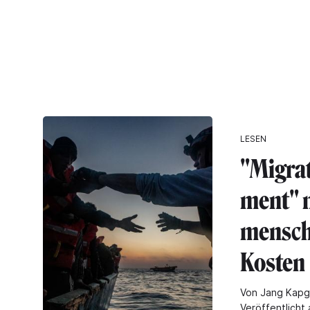
LESEN
"Migra
ment" 
mensch
Kosten
Von Jang Kap
Veröffentlicht