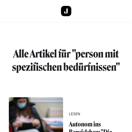
Direkt zum Inhalt
Alle Artikel für "person mit
spezifischen bedürfnissen"
LESEN
Autonom ins