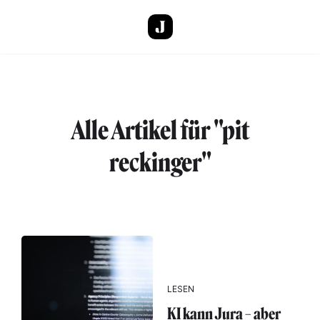
Direkt zum Inhalt
Alle Artikel für "pit
reckinger"
LESEN
KI kann Jura – aber