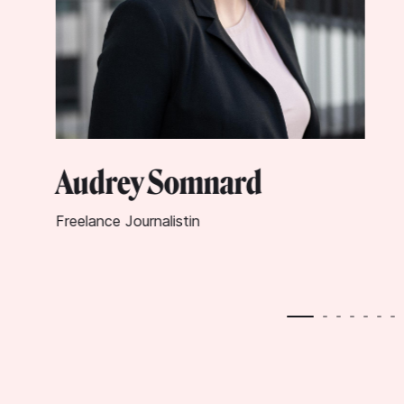
Melody Hansen
Chefredakteurin