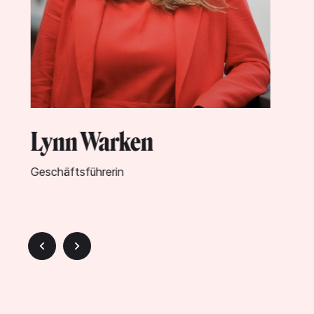
Misch Pautsch
Journalist und Fotojournalist