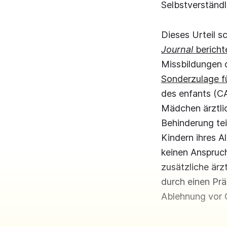
Selbstverständli
Dieses Urteil s
Journal
bericht
Missbildungen 
Sonderzulage fü
des enfants (C
Mädchen ärztli
Behinderung tei
Kindern ihres A
keinen Anspruch
zusätzliche ärz
durch einen Präs
Ablehnung vor G