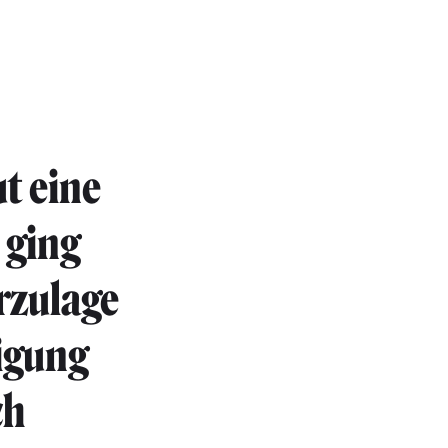
t eine
 ging
rzulage
tigung
ch