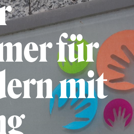
r
mer für
dern mit
ng