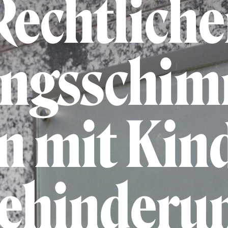
Rechtliche
ngsschim
n mit Kin
ehinderu