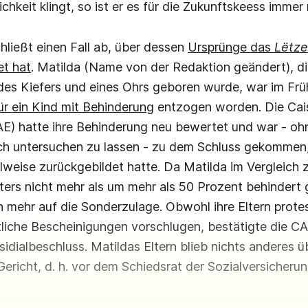
chkeit klingt, so ist er es für die Zukunftskeess immer
chließt einen Fall ab, über dessen
Ursprünge das
Lëtze
et hat
. Matilda (Name von der Redaktion geändert), d
des Kiefers und eines Ohrs geboren wurde, war im Frü
r ein Kind mit Behinderung
entzogen worden. Die Cais
AE) hatte ihre Behinderung neu bewertet und war - oh
ch untersuchen zu lassen - zu dem Schluss gekommen,
lweise zurückgebildet hatte. Da Matilda im Vergleich 
lters nicht mehr als um mehr als 50 Prozent behindert g
 mehr auf die Sonderzulage. Obwohl ihre Eltern prote
tliche Bescheinigungen vorschlugen, bestätigte die CA
idialbeschluss. Matildas Eltern blieb nichts anderes üb
ericht, d. h. vor dem Schiedsrat der Sozialversicheru