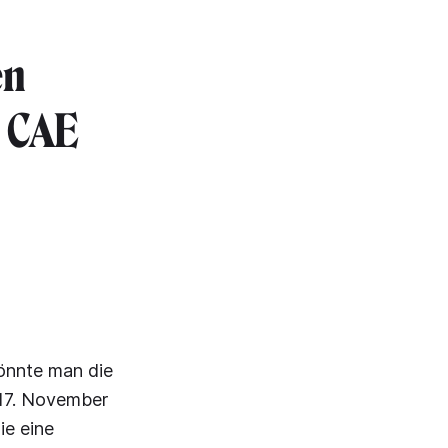
en
e CAE
önnte man die
 17. November
ie eine