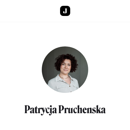
Direkt zum Inhalt
Patrycja Pruchenska