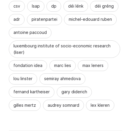
csv
lsap
dp
déi lénk
déi gréng
adr
piratenpartei
michel-edouard ruben
antoine paccoud
luxembourg institute of socio-economic research
(liser)
fondation idea
marc lies
max leners
lou linster
semiray ahmedova
fernand kartheiser
gary diderich
gilles mertz
audrey somnard
lex kleren