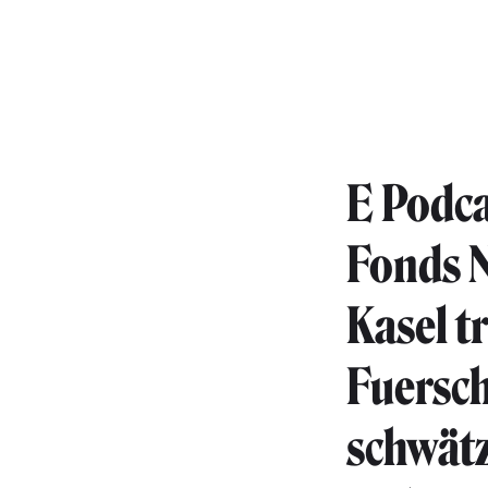
E Podc
Fonds N
Kasel t
Fuersch
schwätz