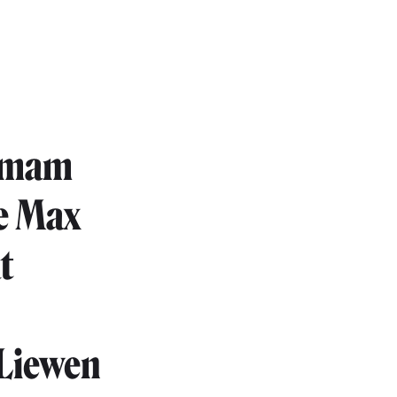
t mam
De Max
t
 Liewen