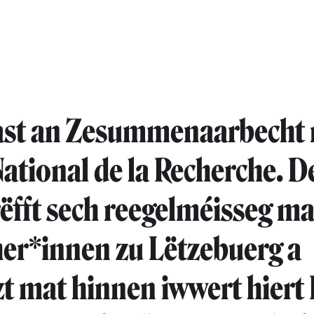
ast an Zesummenaarbech
ational de la Recherche. 
rëfft sech reegelméisseg ma
er*innen zu Lëtzebuerg a
t mat hinnen iwwert hiert