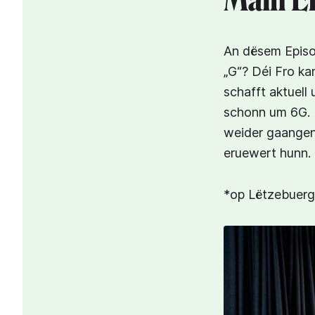
Mäin El
An dësem Episod
„G“? Déi Fro ka
schafft aktuell
schonn um 6G. 
weider gaangen 
eruewert hunn.
*op Lëtzebuer