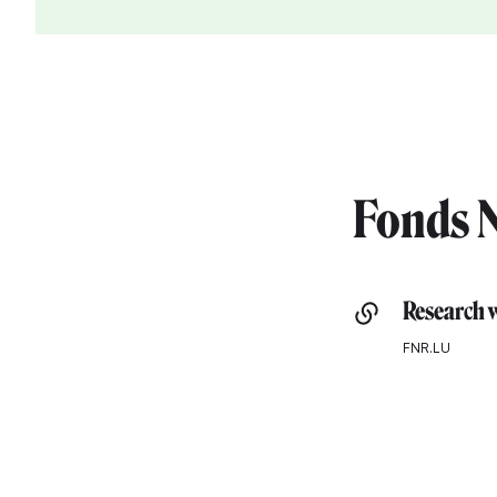
Fonds N
Research 
FNR.LU