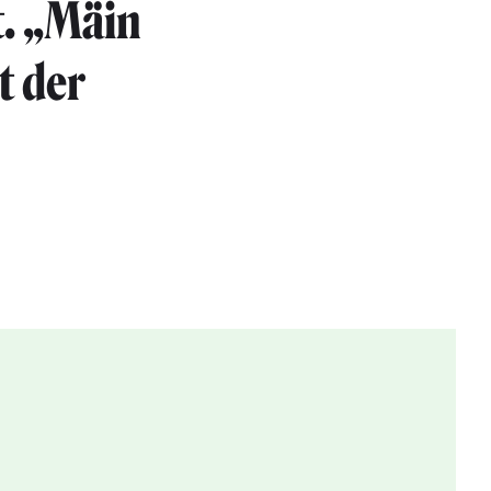
t. „Mäin
t der