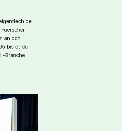
eigentlech de
 Fuerscher
en an och
5 bis et du
ll-Branche