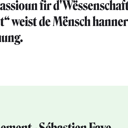
Passioun fir d'Wëssenschaf
“ weist de Mënsch hanner
hung.