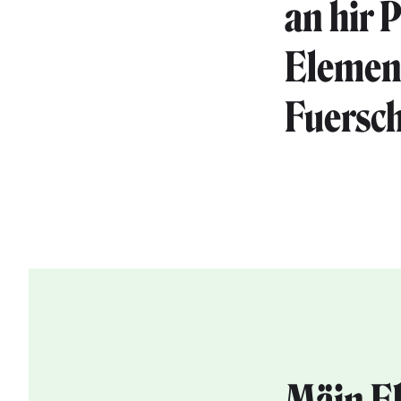
an hir 
Element
Fuersc