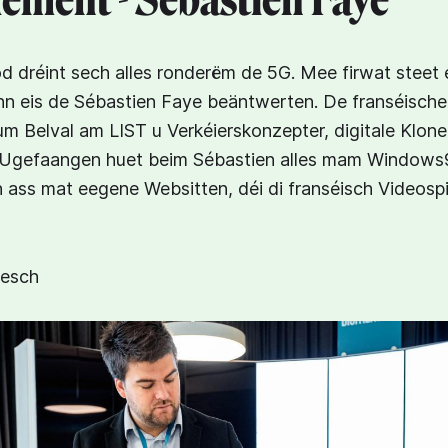
ement - Sébastien Faye
 dréint sech alles ronderëm de 5G. Mee firwat steet 
nn eis de Sébastien Faye beäntwerten. De franséische
 um Belval am LIST u Verkéierskonzepter, digitale Klon
Ugefaangen huet beim Sébastien alles mam Windows9
ass mat eegene Websitten, déi di franséisch Videospi
gesch