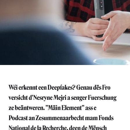
Wéi erkennt een Deepfakes? Genau dës Fro
versicht d'Nesryne Mejri a senger Fuerschung
ze beäntweren. "Mäin Element" ass e
Podcast an Zesummenaarbecht mam Fonds
National de la Recherche, deen de Mënsch