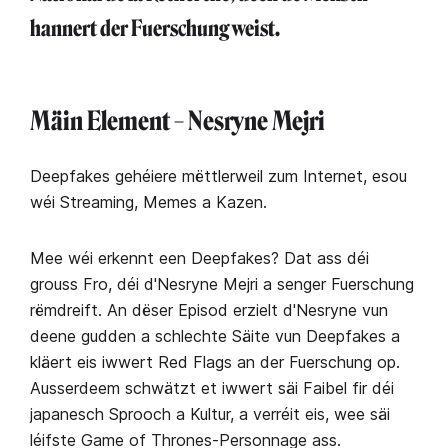
hannert der Fuerschung weist.
Mäin Element – Nesryne Mejri
Deepfakes gehéiere mëttlerweil zum Internet, esou
wéi Streaming, Memes a Kazen.
Mee wéi erkennt een Deepfakes? Dat ass déi
grouss Fro, déi d'Nesryne Mejri a senger Fuerschung
rëmdreift. An dëser Episod erzielt d'Nesryne vun
deene gudden a schlechte Säite vun Deepfakes a
kläert eis iwwert Red Flags an der Fuerschung op.
Ausserdeem schwätzt et iwwert säi Faibel fir déi
japanesch Sprooch a Kultur, a verréit eis, wee säi
léifste Game of Thrones-Personnage ass.