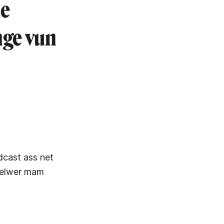
he
nge vun
dcast ass net
 selwer mam