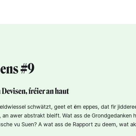
eens #9
Devisen, fréier an haut
dwiessel schwätzt, geet et ëm eppes, dat fir jiddere
n, an awer abstrakt bleift. Wat ass de Grondgedanken
usche vu Suen? A wat ass de Rapport zu deem, wat akt