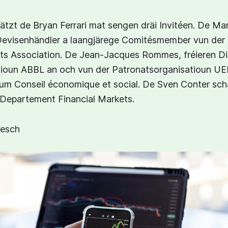
tzt de Bryan Ferrari mat sengen dräi Invitéen. De Ma
Devisenhändler a laangjärege Comitésmember vun de
ts Association. De Jean-Jacques Rommes, fréieren Di
ioun ABBL an och vun der Patronatsorganisatioun UEL,
um Conseil économique et social. De Sven Conter scha
Departement Financial Markets.
gesch