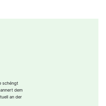
e schéngt
 hannert dem
uell an der