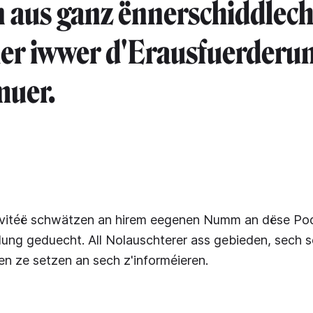
n aus ganz ënnerschiddlec
er iwwer d'Erausfuerderu
uer.⁣
Invitéë schwätzen an hirem eegenen Numm an dëse Po
dung geduecht. All Nolauschterer ass gebieden, sech
n ze setzen an sech z'informéieren.