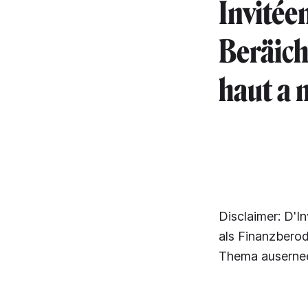
Invitée
Beräich
haut a m
Disclaimer: D'
als Finanzbero
Thema ausernee