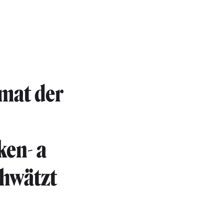
mat der
ken- a
chwätzt