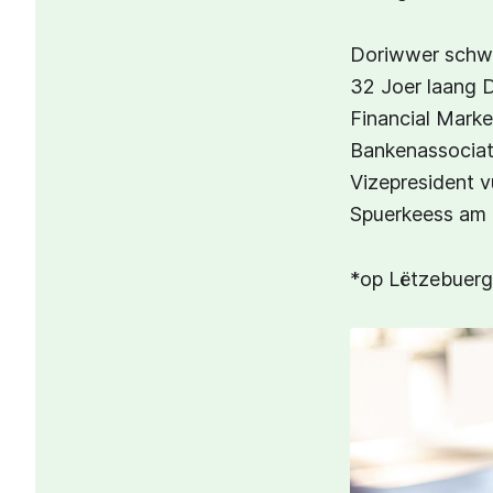
Doriwwer schwä
32 Joer laang 
Financial Marke
Bankenassociat
Vizepresident v
Spuerkeess am 
*op Lëtzebuer