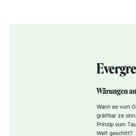
Evergr
Wärungen an 
Wann ee vum Gel
gräifbar ze sin
Prinzip vum Ta
Welt geschitt?