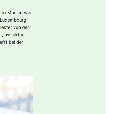
rco Manieri war
r Luxembourg
rekter vun der
 ass aktuell
fft bei der