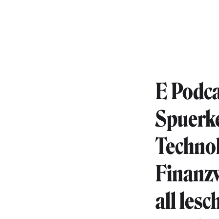
E Podc
Spuerke
Technol
Finanzw
all les