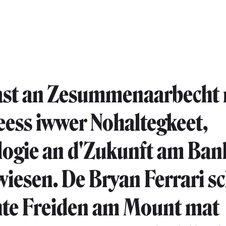
ast an Zesummenaarbecht 
ess iwwer Nohaltegkeet,
ogie an d'Zukunft am Ban
iesen. De Bryan Ferrari s
chte Freiden am Mount mat