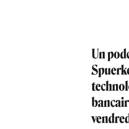
Un podc
Spuerkee
technolo
bancair
vendred