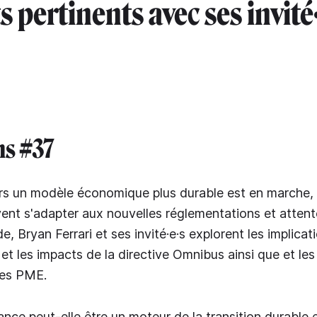
s pertinents avec ses invité·
ns #37
ers un modèle économique plus durable est en marche, 
vent s'adapter aux nouvelles réglementations et atten
, Bryan Ferrari et ses invité·e·s explorent les implicat
t les impacts de la directive Omnibus ainsi que et les 
 les PME.
nce peut-elle être un moteur de la transition durable e