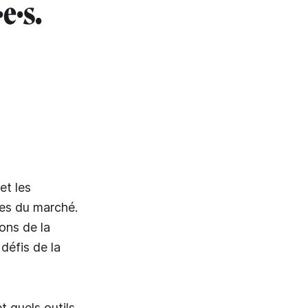
e·s.
et les
tes du marché.
ions de la
défis de la
t quels outils