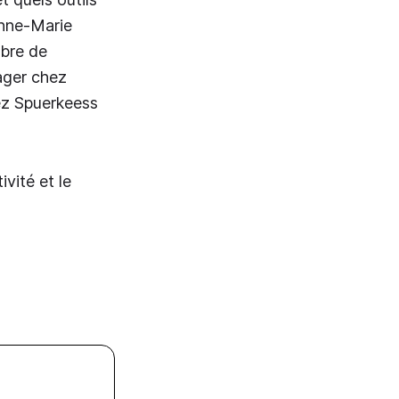
Anne-Marie
mbre de
ager chez
ez Spuerkeess
vité et le