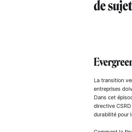
de sujet
Evergree
La transition v
entreprises doi
Dans cet épisode
directive CSRD e
durabilité pour
Comment la fina