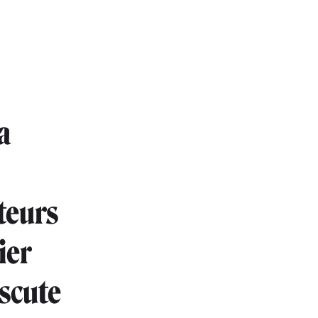
a
cteurs
ier
iscute