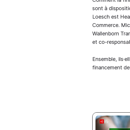
sont à disposit
Loesch est Hea
Commerce. Mich
Wallenborn Tra
et co-responsab
Ensemble, ils·el
financement des