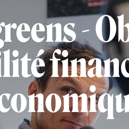
reens - Ob
lité financ
conomiq