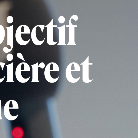
jectif
ière et
ue