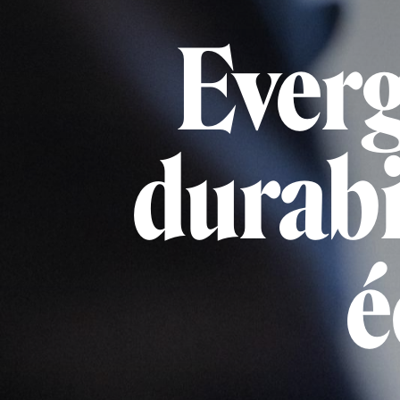
Everg
durabi
é