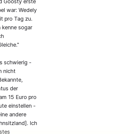
nd Goosty erste
el war: Wedely
t pro Tag zu.
h kenne sogar
ch
leiche."
s schwierig -
m nicht
Bekannte,
tus der
kam 15 Euro pro
e einstellen -
keine andere
nsitzland]. Ich
stes