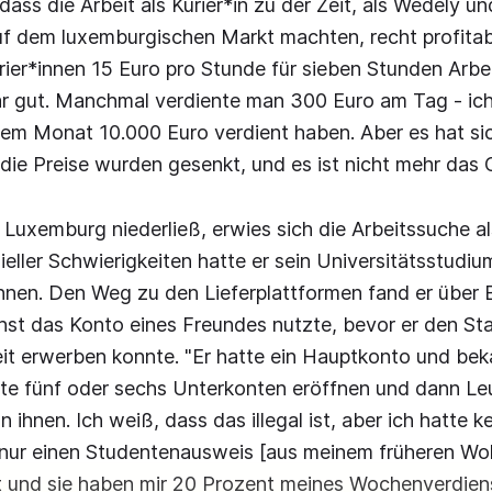
dass die Arbeit als Kurier*in zu der Zeit, als Wedely u
f dem luxemburgischen Markt machten, recht profitab
rier*innen 15 Euro pro Stunde für sieben Stunden Arbei
r gut. Manchmal verdiente man 300 Euro am Tag - ic
inem Monat 10.000 Euro verdient haben. Aber es hat si
 die Preise wurden gesenkt, und es ist nicht mehr das G
n Luxemburg niederließ, erwies sich die Arbeitssuche al
ieller Schwierigkeiten hatte er sein Universitätsstudiu
nnen. Den Weg zu den Lieferplattformen fand er über 
st das Konto eines Freundes nutzte, bevor er den Sta
it erwerben konnte. "Er hatte ein Hauptkonto und be
te fünf oder sechs Unterkonten eröffnen und dann Leut
n ihnen. Ich weiß, dass das illegal ist, aber ich hatte 
 nur einen Studentenausweis [aus meinem früheren Woh
t und sie haben mir 20 Prozent meines Wochenverdien