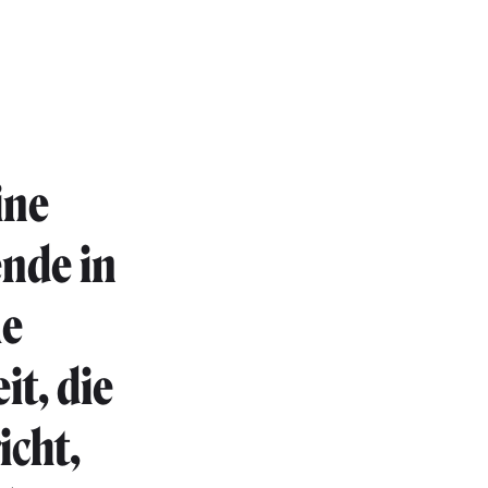
ine
ende in
le
it, die
icht,