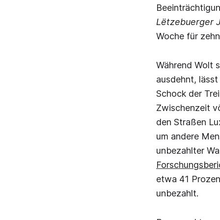
Beeinträchtigu
Lëtzebuerger J
Woche für zehn
Während Wolt s
ausdehnt, lässt
Schock der Trei
Zwischenzeit völ
den Straßen Lu
um andere Mensc
unbezahlter Wa
Forschungsberi
etwa 41 Prozent
unbezahlt.