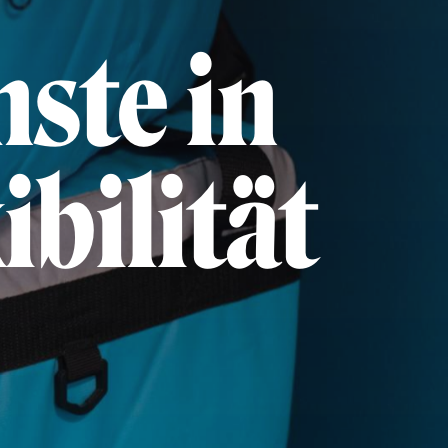
nste in
bilität