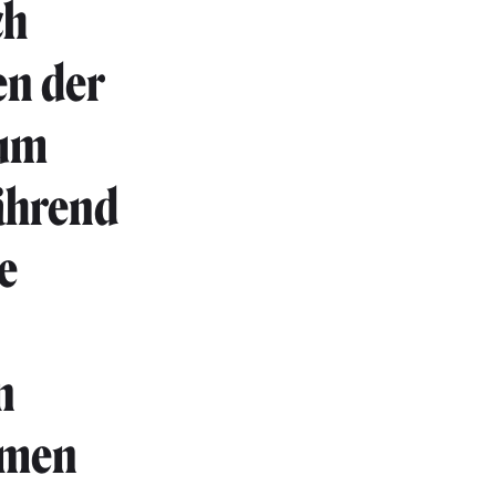
ch
en der
aum
Während
e
n
rmen