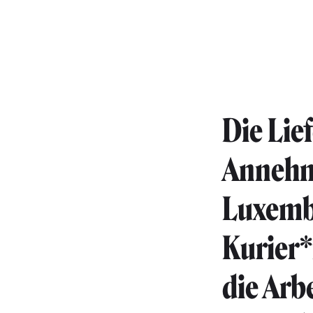
Die Lie
Annehml
Luxembu
Kurier*
die Arb