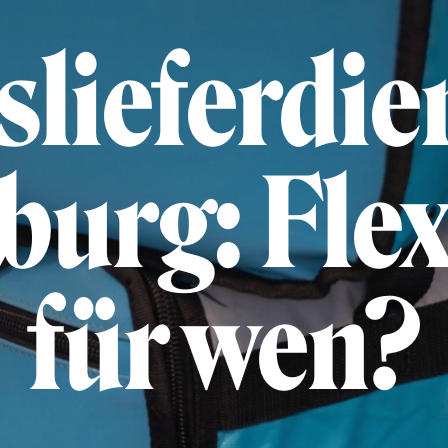
lieferdie
urg: Flexi
für wen?