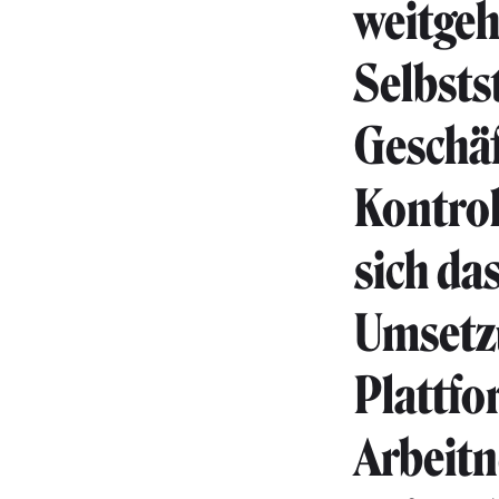
weitgeh
Selbsts
Geschäf
Kontrol
sich da
Umsetzu
Plattfo
Arbeit