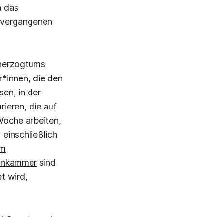
n das
r vergangenen
ßherzogtums
*innen, die den
en, in der
rieren, die auf
Woche arbeiten,
einschließlich
em
tenkammer
sind
t wird,