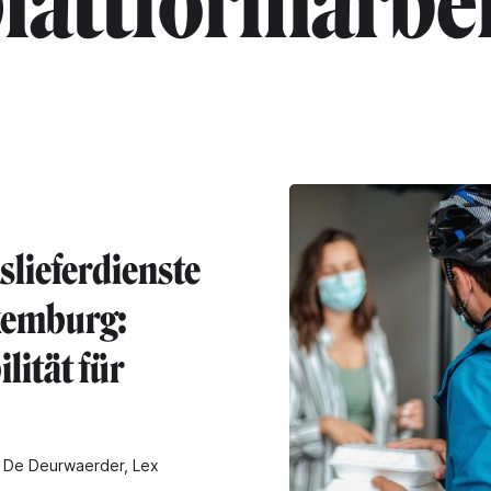
lattformarbe
slieferdienste
xemburg:
ilität für
 De Deurwaerder, Lex