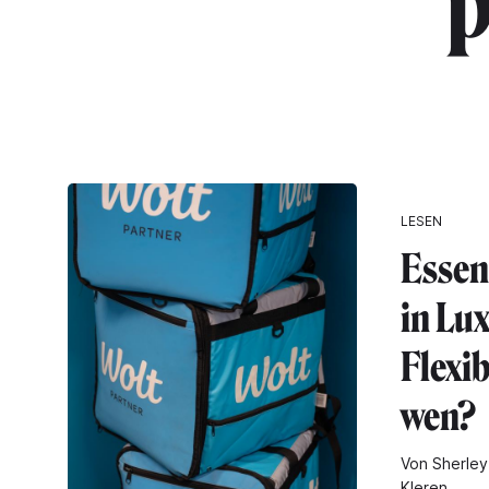
"p
LESEN
Essen
in Lu
Flexib
wen?
Von Sherley
Kleren