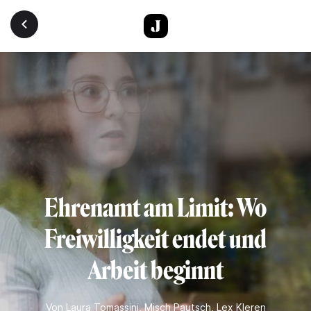
Direkt zum Inhalt
Ehrenamt am Limit: Wo
Freiwilligkeit endet und
Arbeit beginnt
Von
Laura Tomassini
,
Misch Pautsch
,
Lex Kleren