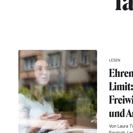
"f
LESEN
Ehre
Limit
Freiwi
und A
Von Laura T
Pautsch, Le