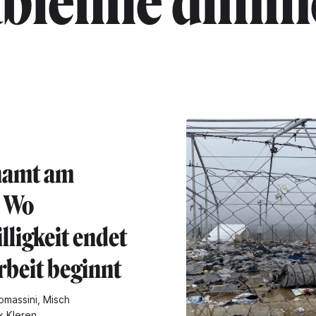
abienne dimm
namt am
: Wo
lligkeit endet
rbeit beginnt
omassini, Misch
x Kleren