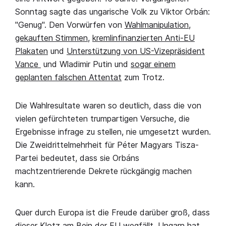
Sonntag sagte das ungarische Volk zu Viktor Orbán:
"Genug". Den Vorwürfen von
Wahlmanipulation
,
gekauften Stimmen
,
kremlinfinanzierten Anti-EU
Plakaten
und
Unterstützung von US-Vizepräsident
Vance
und Wladimir Putin und
sogar einem
geplanten falschen Attentat
zum Trotz.
Die Wahlresultate waren so deutlich, dass die von
vielen gefürchteten trumpartigen Versuche, die
Ergebnisse infrage zu stellen, nie umgesetzt wurden.
Die Zweidrittelmehrheit für Péter Magyars Tisza-
Partei bedeutet, dass sie Orbáns
machtzentrierende Dekrete rückgängig machen
kann.
Quer durch Europa ist die Freude darüber groß, dass
dieser Klotz am Bein der EU wegfällt. Ungarn hat