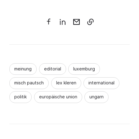
meinung
editorial
luxemburg
misch pautsch
lex kleren
international
politik
europäische union
ungarn