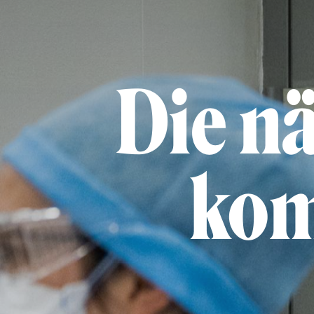
Die n
kom