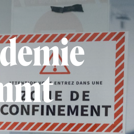
ndemie
immt