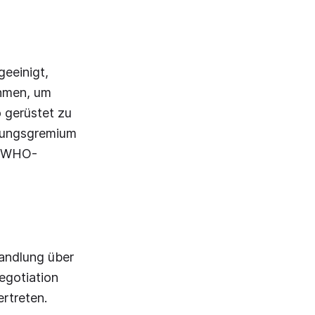
eeinigt,
ehmen, um
 gerüstet zu
idungsgremium
4-WHO-
andlung über
egotiation
rtreten.