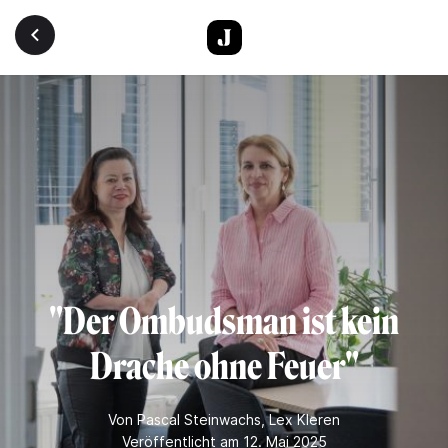
Direkt zum Inhalt
"Der Ombudsman ist kein
Drache ohne Feuer"
Von
Pascal Steinwachs
,
Lex Kleren
Veröffentlicht am 12. Mai 2025