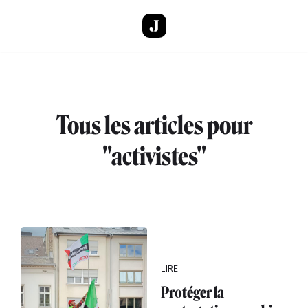
Aller au contenu principal
Tous les articles pour
"activistes"
LIRE
Protéger la