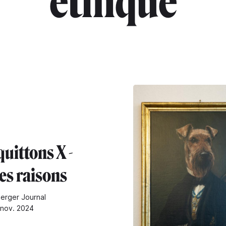
"éthique"
uittons X -
les raisons
erger Journal
 nov. 2024