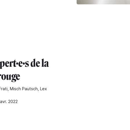
pert·e·s de la
 rouge
Frati, Misch Pautsch, Lex
 avr. 2022