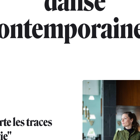
"danse
ontemporain
rte les traces
vie"