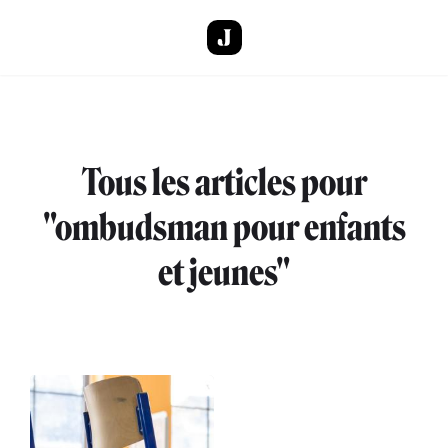
Aller au contenu principal
Tous les articles pour
"ombudsman pour enfants
et jeunes"