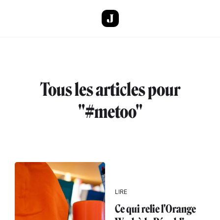
Aller au contenu principal
Tous les articles pour
"#metoo"
LIRE
Ce qui relie l'Orange