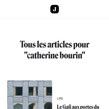
Aller au contenu principal
Tous les articles pour
"catherine bourin"
LIRE
Le Gafi aux portes du