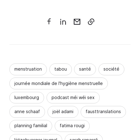
menstruation
tabou
santé
société
journée mondiale de l'hygiène menstruelle
luxembourg
podcast méi wéi sex
anne schaaf
joël adami
fausttranslations
planning familial
fatima rougi
lëtzebuerger journal
sarah raparoli