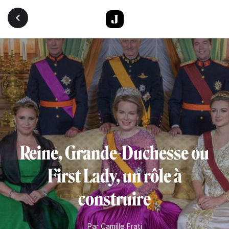
Aller au contenu principal
Reine, Grande-Duchesse ou
First Lady, un rôle à
construire
Par
Camille Frati