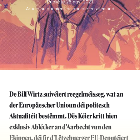
Publié le 26 nov. 2021
Article uniquement disponible en allemand
De Bill Wirtz suivéiert reegelméisseg, wat an
der Europäescher Unioun déi politesch
Aktualitéit bestëmmt. Dës Kéier kritt hien
exklusiv Ablécker an d'Aarbecht vun den
Ekippen, déi fir d'Lëtzebuerger EU-Deputéiert