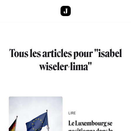
Aller au contenu principal
Tous les articles pour "isabel
wiseler-lima"
LIRE
Le Luxembourg se