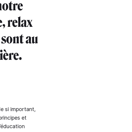
notre
, relax
é sont au
ière.
e si important,
rincipes et
l’éducation