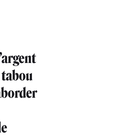
’argent
 tabou
’aborder
le