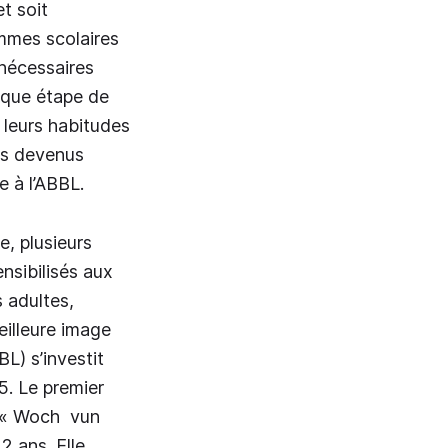
t soit
mmes scolaires
nécessaires
aque étape de
e leurs habitudes
is devenus
e à l’ABBL.
e, plusieurs
ensibilisés aux
 adultes,
eilleure image
L) s’investit
5. Le premier
a « Woch vun
2 ans. Elle