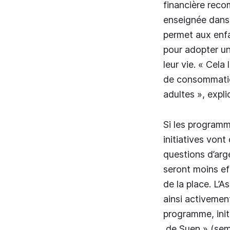
financière reco
enseignée dans 
permet aux enfa
pour adopter u
leur vie. « Cela
de consommation
adultes », expli
Si les programme
initiatives vont
questions d’arg
seront moins eff
de la place. L’
ainsi activemen
programme, ini
de Suen » (sema