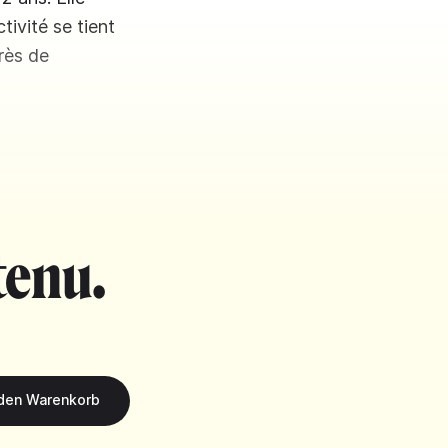
ivité se tient
rès de
tenu.