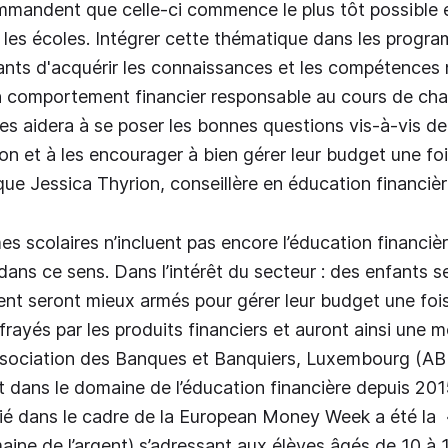
mmandent que celle-ci commence le plus tôt possible e
les écoles. Intégrer cette thématique dans les progra
nts d'acquérir les connaissances et les compétences 
n comportement financier responsable au cours de ch
 les aidera à se poser les bonnes questions vis-à-vis d
 et à les encourager à bien gérer leur budget une fo
que Jessica Thyrion, conseillère en éducation financièr
s scolaires n’incluent pas encore l’éducation financièr
 dans ce sens. Dans l’intérêt du secteur : des enfants s
ent seront mieux armés pour gérer leur budget une fois
rayés par les produits financiers et auront ainsi une m
Association des Banques et Banquiers, Luxembourg (ABB
t dans le domaine de l’éducation financière depuis 201
tié dans le cadre de la European Money Week a été l
ine de l’argent) s’adressant aux élèves âgés de 10 à 1