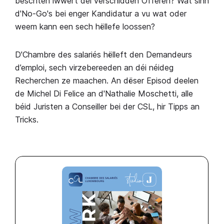
beschten iwwert déi verschidden Offeren? Wat sinn
d'No-Go's bei enger Kandidatur a vu wat oder
weem kann een sech hëllefe loossen?
D'Chambre des salariés hëlleft den Demandeurs
d’emploi, sech virzebereeden an déi néideg
Recherchen ze maachen. An dëser Episod deelen
de Michel Di Felice an d'Nathalie Moschetti, alle
béid Juristen a Conseiller bei der CSL, hir Tipps an
Tricks.