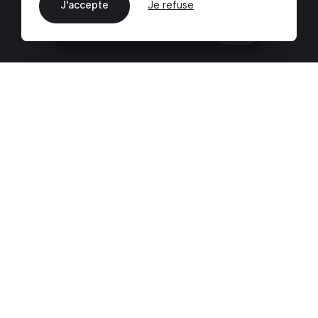
J'accepte
Je refuse
FR