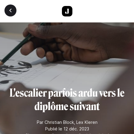
Aller au contenu principal
L'escalier parfois ardu vers le
diplôme suivant
Par
Christian Block
,
Lex Kleren
Publié le 12 déc. 2023