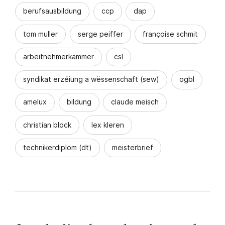
berufsausbildung
ccp
dap
tom muller
serge peiffer
françoise schmit
arbeitnehmerkammer
csl
syndikat erzéiung a wëssenschaft (sew)
ogbl
amelux
bildung
claude meisch
christian block
lex kleren
technikerdiplom (dt)
meisterbrief