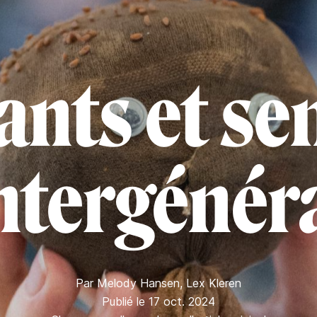
ants et se
intergénér
Par
Melody Hansen
,
Lex Kleren
Publié le 17 oct. 2024