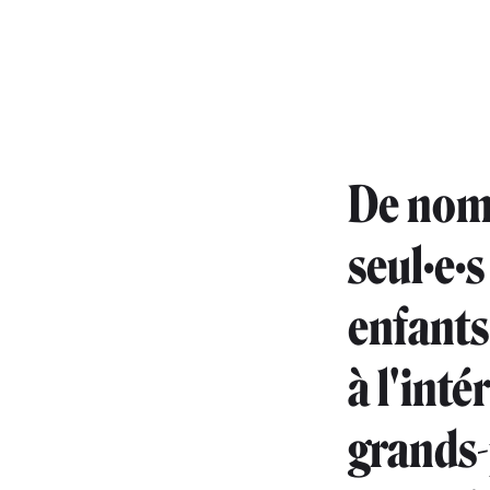
De nomb
seul·e·s
enfants
à l'inté
grands-