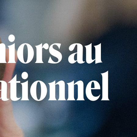
niors au
ationnel