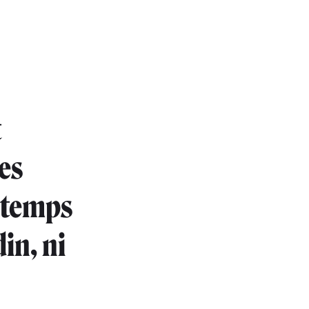
t
les
e temps
din, ni