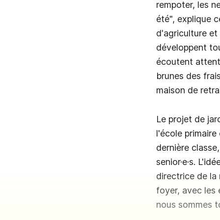
rempoter, les ne
été", explique c
d'agriculture et 
développent tout
écoutent attent
brunes des frais
maison de retrai
Le projet de ja
l'école primaire
dernière classe
senior·e·s. L'id
directrice de la
foyer, avec les 
nous sommes to