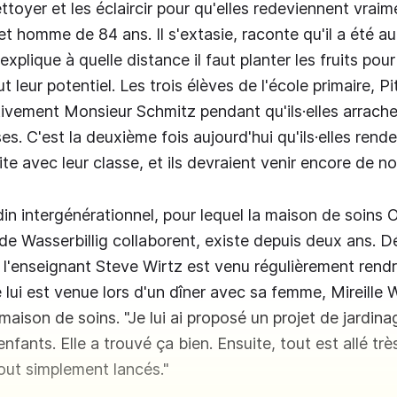
ttoyer et les éclaircir pour qu'elles redeviennent vraim
et homme de 84 ans. Il s'extasie, raconte qu'il a été aut
explique à quelle distance il faut planter les fruits pour 
 leur potentiel. Les trois élèves de l'école primaire, P
ivement Monsieur Schmitz pendant qu'ils·elles arrachen
es. C'est la deuxième fois aujourd'hui qu'ils·elles renden
te avec leur classe, et ils devraient venir encore de n
rdin intergénérationnel, pour lequel la maison de soins
 de Wasserbillig collaborent, existe depuis deux ans. D
, l'enseignant Steve Wirtz est venu régulièrement rendr
ée lui est venue lors d'un dîner avec sa femme, Mireille W
 maison de soins. "Je lui ai proposé un projet de jardina
enfants. Elle a trouvé ça bien. Ensuite, tout est allé trè
ut simplement lancés."