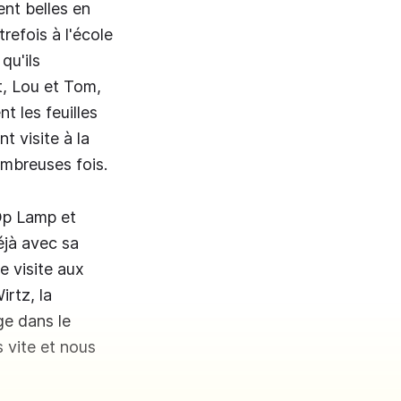
ent belles en
refois à l'école
qu'ils
it, Lou et Tom,
t les feuilles
t visite à la
ombreuses fois.
 Op Lamp et
éjà avec sa
e visite aux
irtz, la
ge dans le
s vite et nous