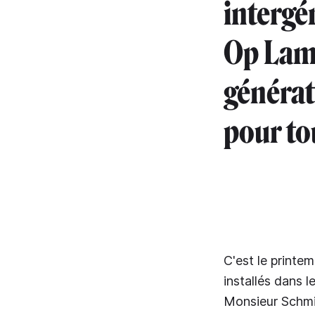
intergé
Op Lamp
générat
pour tou
C'est le printe
installés dans l
Monsieur Schmit