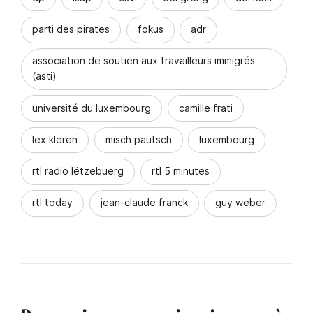
parti des pirates
fokus
adr
association de soutien aux travailleurs immigrés
(asti)
université du luxembourg
camille frati
lex kleren
misch pautsch
luxembourg
rtl radio lëtzebuerg
rtl 5 minutes
rtl today
jean-claude franck
guy weber