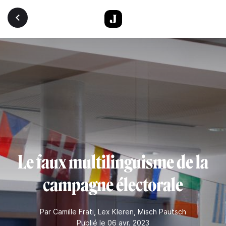
Aller au contenu principal
Le faux multilinguisme de la
campagne électorale
Par
Camille Frati
,
Lex Kleren
,
Misch Pautsch
Publié le 06 avr. 2023