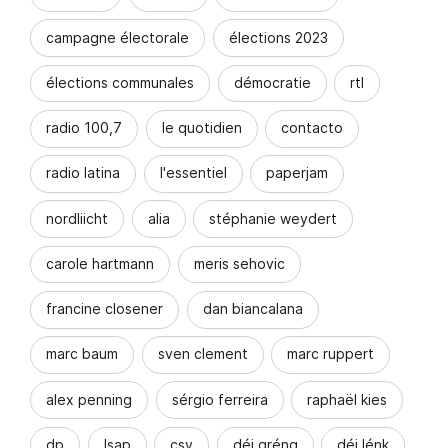
campagne électorale
élections 2023
élections communales
démocratie
rtl
radio 100,7
le quotidien
contacto
radio latina
l'essentiel
paperjam
nordliicht
alia
stéphanie weydert
carole hartmann
meris sehovic
francine closener
dan biancalana
marc baum
sven clement
marc ruppert
alex penning
sérgio ferreira
raphaël kies
dp
lsap
csv
déi gréng
déi lénk