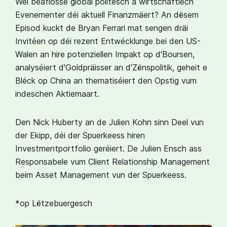
Wéi beaflosse global politesch a wirtschaftlech
Evenementer déi aktuell Finanzmäert? An dësem
Episod kuckt de Bryan Ferrari mat sengen dräi
Invitéen op déi rezent Entwécklunge bei den US-
Walen an hire potenziellen Impakt op d'Boursen,
analyséiert d'Goldpräisser an d'Zënspolitik, geheit e
Bléck op China an thematiséiert den Opstig vum
indeschen Aktiemaart.
Den Nick Huberty an de Julien Kohn sinn Deel vun
der Ekipp, déi der Spuerkeess hiren
Investmentportfolio geréiert. De Julien Ensch ass
Responsabele vum Client Relationship Management
beim Asset Management vun der Spuerkeess.
*op Lëtzebuergesch