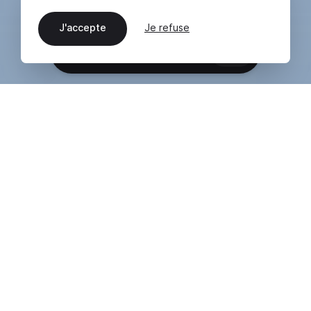
J'accepte
Je refuse
FR