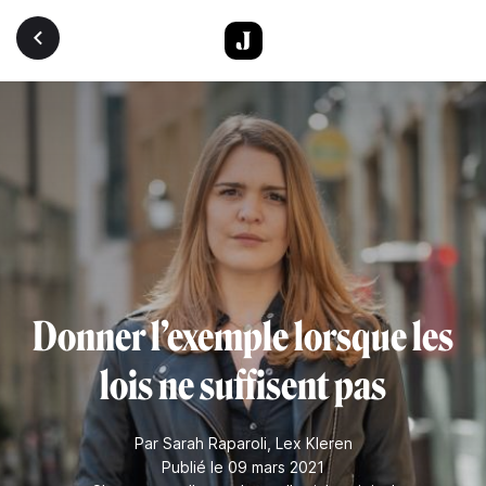
Aller au contenu principal
Donner l’exemple lorsque les
lois ne suffisent pas
Par
Sarah Raparoli
,
Lex Kleren
Publié le 09 mars 2021