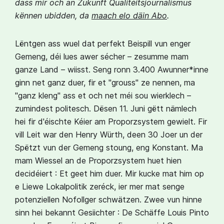
dass mir och an Zukunft Qualitéitsjournalismus
kënnen ubidden, da
maach elo däin Abo
.
Lëntgen ass wuel dat perfekt Beispill vun enger
Gemeng, déi lues awer sécher – zesumme mam
ganze Land – wiisst. Seng ronn 3.400 Awunner*inne
ginn net ganz duer, fir et "grouss" ze nennen, ma
"ganz kleng" ass et och net méi sou wierklech –
zumindest politesch. Dësen 11. Juni gëtt nämlech
hei fir d'éischte Kéier am Proporzsystem gewielt. Fir
vill Leit war den Henry Würth, deen 30 Joer un der
Spëtzt vun der Gemeng stoung, eng Konstant. Ma
mam Wiessel an de Proporzsystem huet hien
decidéiert : Et geet him duer. Mir kucke mat him op
e Liewe Lokalpolitik zeréck, ier mer mat senge
potenziellen Nofollger schwätzen. Zwee vun hinne
sinn hei bekannt Gesiichter : De Schäffe Louis Pinto