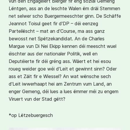
vun den Engagéiert Bierger fir eng sozial Gemeng
Lëntgen, ass an de leschte Walen ëm dräi Stemmen
net selwer scho Buergermeeschter ginn. De Schäffe
Jeannot Toisul geet fir d'DP – déi eenzeg
Parteilëscht – mat an d'Course, ma ass ganz
bewosst net Spëtzekandidat. An de Charles
Margue vun Di Nei Ekipp kennen déi meescht wuel
éischter aus der nationaler Politik, well en
Deputéierte fir déi gréng ass. Wäert et hei esou
roueg weider goe wéi d'Leit et gewinnt sinn? Oder
ass et Zäit fir e Wiessel? An wat wënsche sech
d'Leit iwwerhaapt hei am Zentrum vum Land, an
enger Gemeng, déi lues a lues ëmmer méi zu engem
Viruert vun der Stad gëtt?
*op Lëtzebuergesch