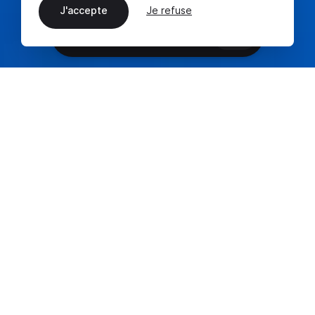
J'accepte
Je refuse
FR