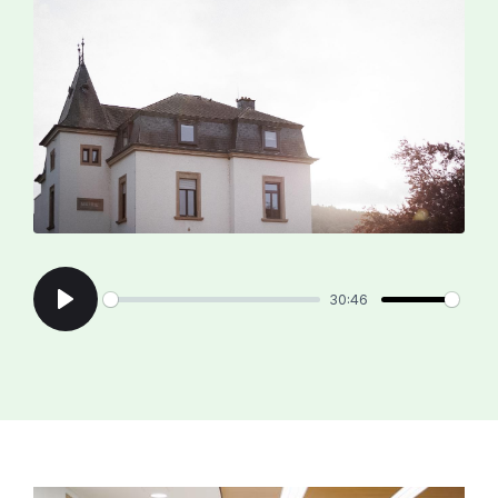
30:46
Play