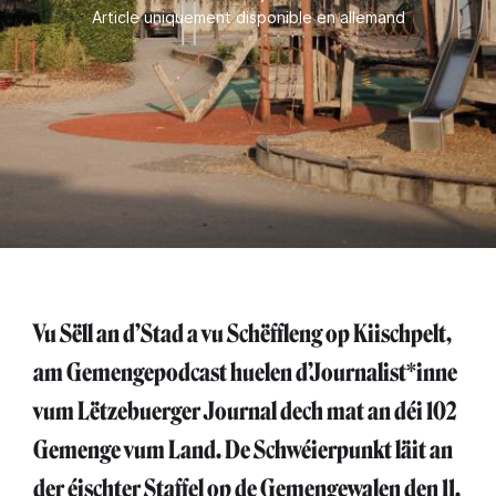
Article uniquement disponible en allemand
Vu Sëll an d’Stad a vu Schëffleng op Kiischpelt,
am Gemengepodcast huelen d’Journalist*inne
vum Lëtzebuerger Journal dech mat an déi 102
Gemenge vum Land. De Schwéierpunkt läit an
der éischter Staffel op de Gemengewalen den 11.