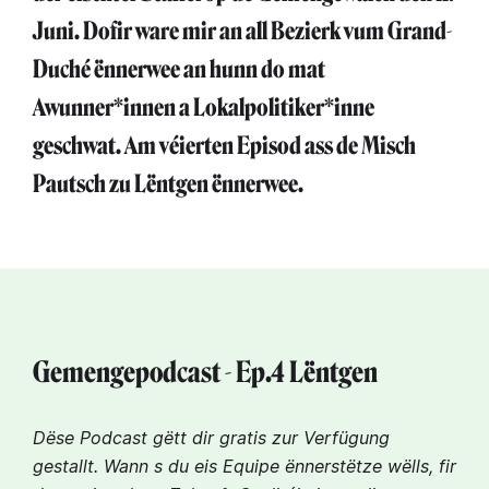
Juni. Dofir ware mir an all Bezierk vum Grand-
Duché ënnerwee an hunn do mat
Awunner*innen a Lokalpolitiker*inne
geschwat. Am véierten Episod ass de Misch
Pautsch zu Lëntgen ënnerwee.
Gemengepodcast - Ep.4 Lëntgen
Dëse Podcast gëtt dir gratis zur Verfügung
gestallt. Wann s du eis Equipe ënnerstëtze wëlls, fir