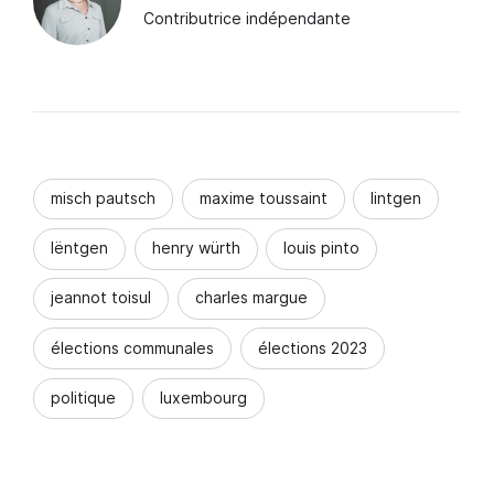
Contributrice indépendante
misch pautsch
maxime toussaint
lintgen
lëntgen
henry würth
louis pinto
jeannot toisul
charles margue
élections communales
élections 2023
politique
luxembourg