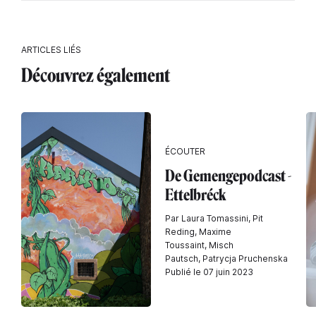
ARTICLES LIÉS
Découvrez également
ÉCOUTER
De Gemengepodcast -
Ettelbréck
Par Laura Tomassini, Pit
Reding, Maxime
Toussaint, Misch
Pautsch, Patrycja Pruchenska
Publié le 07 juin 2023