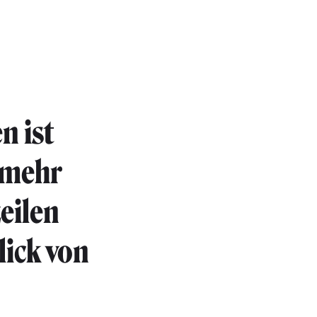
n ist
t mehr
eilen
lick von