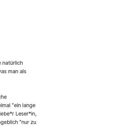
 natürlich
was man als
che
imal "ein lange
iebe*r Leser*in,
angeblich "nur zu