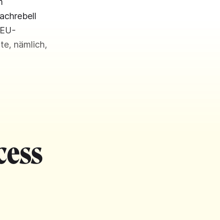
m
achrebell
 EU-
te, nämlich,
cess