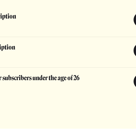
ription
iption
 subscribers under the age of 26