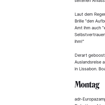
seltenen Anläss
Laut dem Regen
Brille "den Auf
Amt ihm auch "e
Selbstvertrauen
ihm!"
Derart geboost
Auslandsreise 
in Lissabon. Bo
Montag
adr-Europazamp