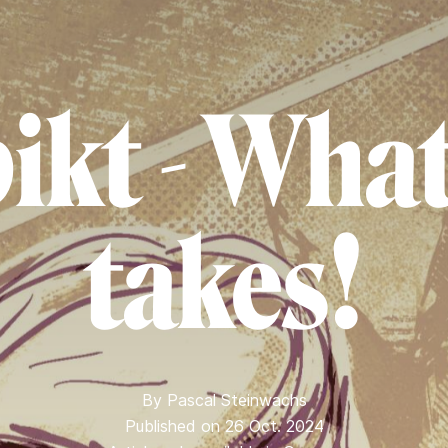
kt - What
takes!
By
Pascal Steinwachs
Published on 26 Oct. 2024