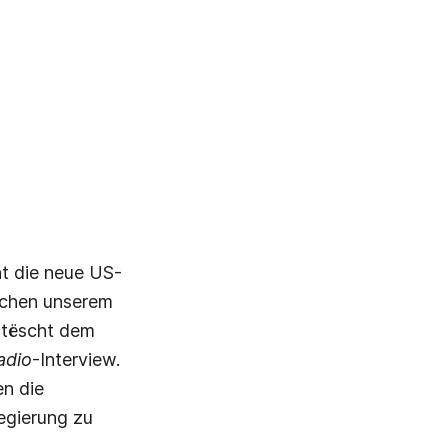
ht die neue US-
schen unserem
n tëscht dem
adio
-Interview.
en die
Regierung zu