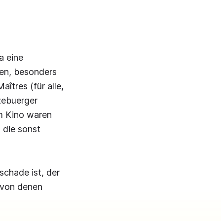
a eine
nen, besonders
îtres (für alle,
zebuerger
em Kino waren
, die sonst
schade ist, der
 von denen