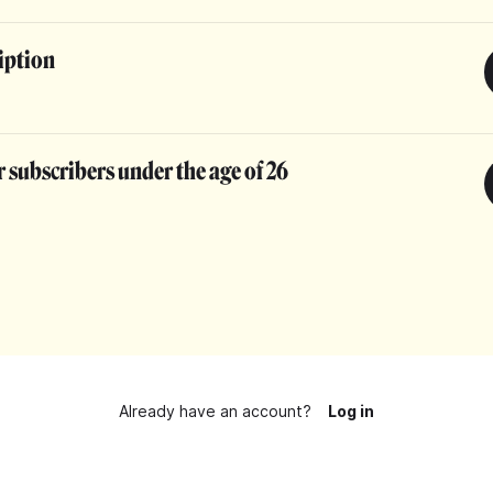
iption
 subscribers under the age of 26
Already have an account?
Log in