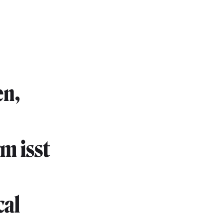
en,
m isst
cal