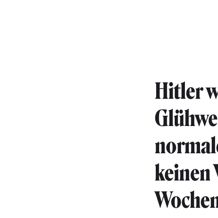
Hitler w
Glühwei
normale
keinen 
Wochenr