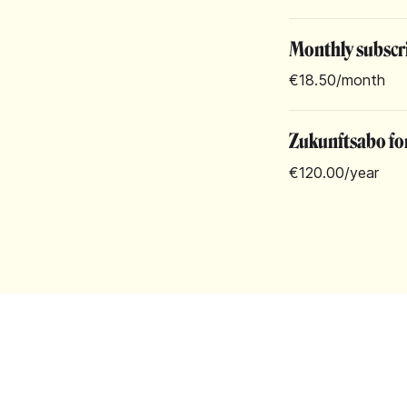
Monthly subscr
€18.50
/month
Zukunftsabo for
€120.00
/year