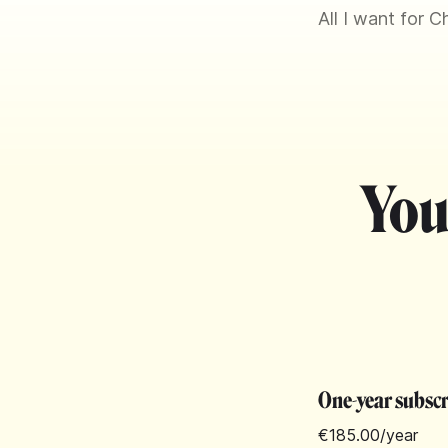
All I want for C
You
One-year subsc
€185.00
/year