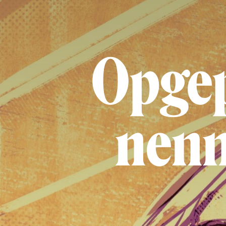
Opgep
nenn