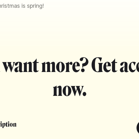
hristmas is spring!
 want more? Get ac
now.
ription