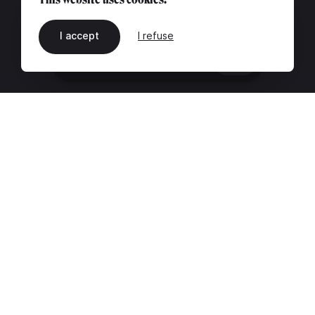
I accept
I refuse
EN