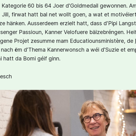
 Kategorie 60 bis 64 Joer d'Goldmedail gewonnen. A
 Jill, firwat hatt bal net wollt goen, a wat et motivéie
ze hänken. Ausserdeem erzielt hatt, dass d'Pipi Langs
 senger Passioun, Kanner Velofuere bäizebréngen. Heif
egene Projet zesumme mam Educatiounsministère, de
t nach ëm d'Thema Kannerwonsch a wéi d'Suzie et emp
i hatt da Bomi géif ginn.
gesch