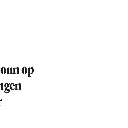
ioun op
éngen
r