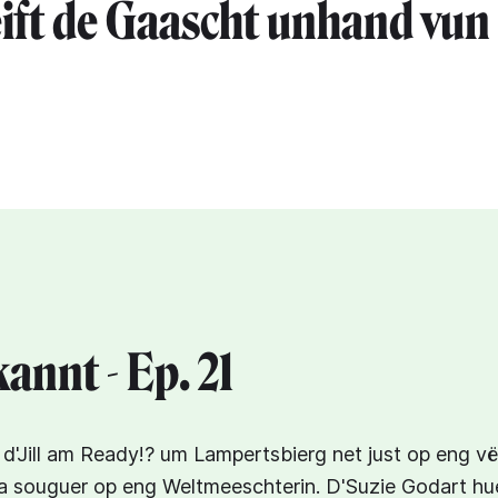
ift de Gaascht unhand vun
annt - Ep. 21
t d'Jill am Ready!? um Lampertsbierg net just op eng v
a souguer op eng Weltmeeschterin. D'Suzie Godart h