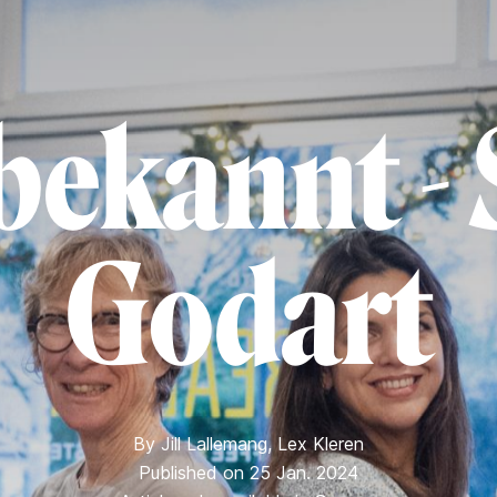
bekannt - 
Godart
By
Jill Lallemang
,
Lex Kleren
Published on 25 Jan. 2024