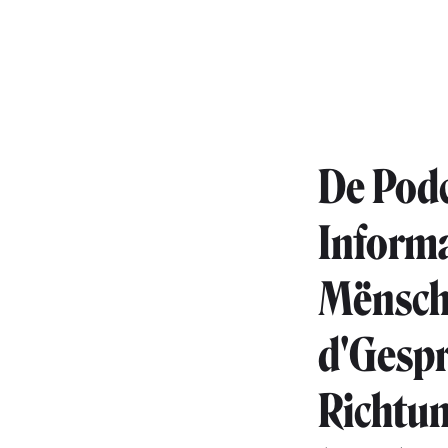
De Podc
Informa
Mënsche
d'Gespr
Richtun