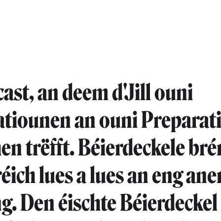
ast, an deem d'Jill ouni
tiounen an ouni Preparat
n trëfft. Béierdeckele br
éich lues a lues an eng ane
g. Den éischte Béierdeckel