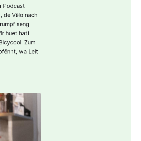
m Podcast
rt, de Vëlo nach
trumpf seng
ir huet hatt
Bicycool
. Zum
fënnt, wa Leit