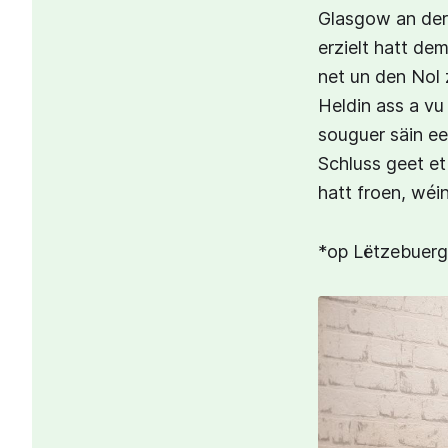
Glasgow an der
erzielt hatt dem
net un den Nol 
Heldin ass a vu
souguer säin e
Schluss geet e
hatt froen, wéin
*op Lëtzebuer