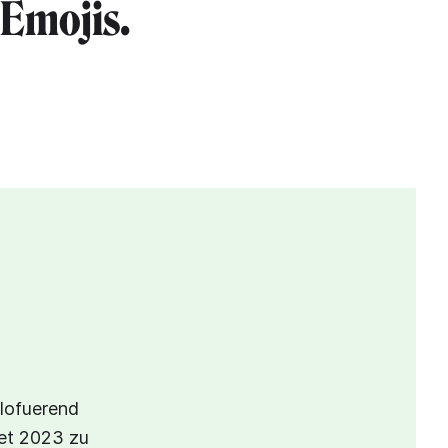
 Emojis.
ëlofuerend
uet 2023 zu