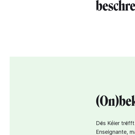
beschre
(On)bek
Dës Kéier trëff
Enseignante, m