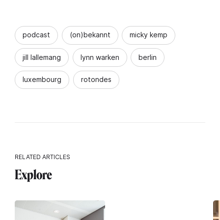
podcast
(on)bekannt
micky kemp
jill lallemang
lynn warken
berlin
luxembourg
rotondes
RELATED ARTICLES
Explore