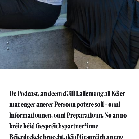
De Podcast, an deem d'Jill Lallemang all Kéier
mat enger anerer Persoun potere soll – ouni
Informatiounen, ouni Preparatioun. No an no
kréie béid Gespréichspartner*inne
Béierdeckele bruecht, déi d'Gespréich an eng