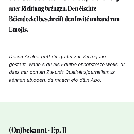
aner Richtung bréngen. Den éischte
Béierdeckel beschreift den Invité unhand vun
Emojis.
Dësen Artikel gëtt dir gratis zur Verfügung
gestallt. Wann s du eis Equipe ënnerstëtze wëlls, fir
dass mir och an Zukunft Qualitéitsjournalismus
kënnen ubidden,
da maach elo däin Abo
.
(On)bekannt - Ep. 11