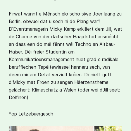
Firwat wunnt e Mënsch elo scho siwe Joer laang zu
Berlin, obwuel dat u sech ni de Plang war?
D'Eventmanagerin Micky Kemp erkläert dem Jill, wat
de Charme vun der däitscher Haaptstad ausmécht
an dass een do méi fënnt wéi Techno an Altbau-
Haiser. Déi fréier Studentin am
Kommunikatiounsmanagement huet grad e radikale
berufflechen Tapéitewiessel hanneru sech, vun
deem mir am Detail verzielt kréien. Donieft gëtt
d'Micky mat Froen zu sengen Häerzenstheme
gelächert: Klimaschutz a Walen (oder wéi d'Jill seet:
Delfinen).
*op Lëtzebuergesch