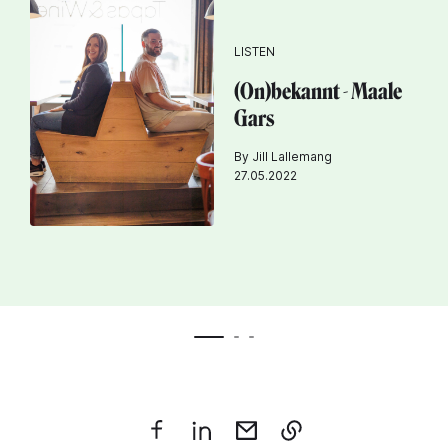
LISTEN
(On)bekannt - Maale
Gars
By Jill Lallemang
27.05.2022